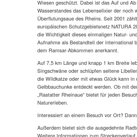
Wiesen geschützt. Dabei ist das Auf und A
Wasserstandes das Lebenselixier der noch 
Überflutungsaue des Rheins. Seit 2001 zähl
europäischen Schutzgebietsnetz NATURA 2
die Wichtigkeit dieses einmaligen Natur- u
Aufnahme als Bestandteil der international
dem Ramsar-Abkommen anerkannt.
Auf 7,5 km Länge und knapp 1 km Breite leb
Singschwäne oder schlüpfen seltene Libellen
die Wildkatze oder mit etwas Glück kann in
Gelbbauchunke entdeckt werden. Ob mit dem
„Rastatter Rheinaue“ bietet für jeden Besuc
Naturerleben.
Interessiert an einem Besuch vor Ort? Dann 
Außerdem bietet sich die ausgedehnte Radt
Weitere Informationen zum Streckenverlauf 