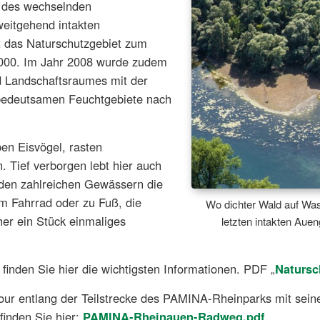
b des wechselnden
weitgehend intakten
t das Naturschutzgebiet zum
000. Im Jahr 2008 wurde zudem
nd Landschaftsraumes mit der
 bedeutsamen Feuchtgebiete nach
en Eisvögel, rasten
. Tief verborgen lebt hier auch
 den zahlreichen Gewässern die
 Fahrrad oder zu Fuß, die
Wo dichter Wald auf Wasse
her ein Stück einmaliges
letzten intakten Auen
finden Sie hier die wichtigsten Informationen.
PDF „
Natursc
our entlang der Teilstrecke des PAMINA-Rheinparks mit sein
finden Sie hier:
PAMINA-Rheinauen-Radweg.pdf