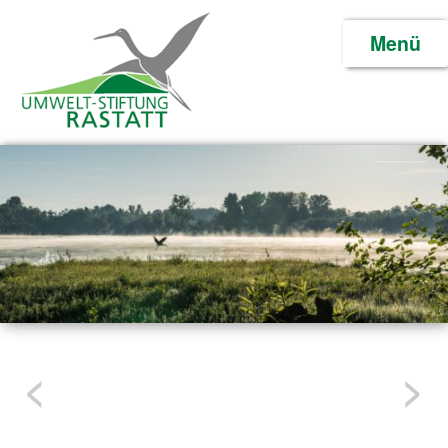
primary
Menü
content
Umweltstiftung Rastatt
<
>