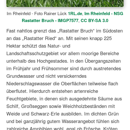
Im Rheinfeld - Foto Rainer Lück
1RL.de
,
Im Rheinfeld - NSG
Rastatter Bruch - IMGP7577
,
CC BY-SA 3.0
Fast nahtlos grenzt das „Rastatter Bruch“ im Südosten
an das „Rastatter Ried“ an. Mit seinen knapp 225
Hektar schützt das Natur- und
Landschaftsschutzgebiet vor allem moorige Bereiche
unterhalb des Hochgestades. In den Übergangszeiten
im Frühjahr und Frühsommer sind durch austretendes
Grundwasser und nicht versickerndes
Niederschlagswasser die Oberflächen teilweise flach
überflutet. Hierdurch entstehen artenreiche
Feuchtgebiete, in denen sich ausgedehnte Säume aus
Schilf, Großseggen sowie Weichholzbeständen mit
Weide und Schwarz-Erle ausbilden. Im dichten Grün
und bei ganzjährig gutem Wasserangebot fühlen sich
zahlreiche Amphibien wohl, egal ob Frösche, Kröten